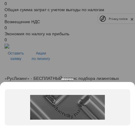
0
Общая сумма затрат с учетом выгоды по налогам
0
Privacy notice
Возмещение НДС
0
Экономия по налогу на прибыль
0
Оставить
Акции
заявку
по лизингу
«
Рус
Лизинг
» - БЕСПЛАТНЫЙ сервис подбора лизинговых
программ
info@ruslease.ru
+7 (495) 103-49-76
614025, Пермский край, г. Пермь, ул. Краснополянская, дом
9
Конфискат
Услуги лизинга
Заявка на лизинг