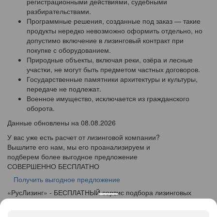
регистрационными действиями, судебными
разбирательствами.
Программные решения, созданные под заказ — такие
продукты нередко невозможно оформить отдельно, но
допустимо включение в лизинговый контракт при
покупке с оборудованием.
Природные объекты, включая реки, озёра и лесные
участки, не могут быть предметом частных договоров.
Государственные памятники архитектуры и культуры,
передаче не подлежат.
Военное имущество, исключается из гражданского
оборота.
Данные обновлены на 08.08.2026
У вас уже есть расчет от лизинговой компании?
Вышлите его нам, мы его проанализируем и
подберем более выгодное предложение
СОВЕРШЕННО БЕСПЛАТНО
Получить выгодное предложение
«
Рус
Лизинг
» - БЕСПЛАТНЫЙ сервис подбора лизинговых
программ
info@ruslease.ru