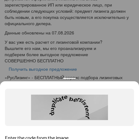
зарегистрированное ИП или юридическое лицо, при
соблюдении следующих условий: предмет лизинга должен
быть новым, а его покупка осуществляется исключительно у
официального дилера.
Данные обновлены на 07.08.2026
У вас уже есть расчет от лизинговой компании?
Вышлите его нам, мы его проанализируем и
подберем более выгодное предложение
СОВЕРШЕННО БЕСПЛАТНО
Получить выгодное предложение
«
Рус
Лизинг
» - БЕСПЛАТНЫЙ сервис подбора лизинговых
программ
info@ruslease.ru
+7 (495) 103-49-76
614025, Пермский край, г. Пермь, ул. Краснополянская, дом
9
Конфискат
Услуги лизинга
Заявка на лизинг