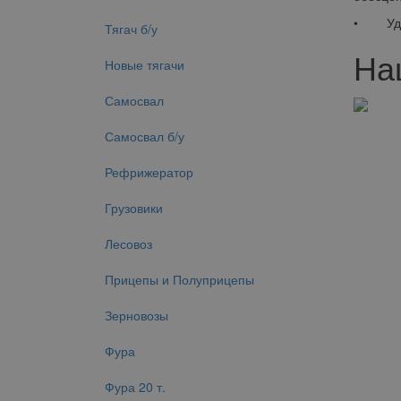
• Удобс
Тягач б/у
На
Новые тягачи
Самосвал
Самосвал б/у
Рефрижератор
Грузовики
Лесовоз
Прицепы и Полуприцепы
Зерновозы
Фура
Фура 20 т.