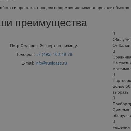
тво и простота: процесс оформления лизинга проходит быстро и 
ши преимущества
Обслужи
От Калин
Петр Федоров, Эксперт по лизингу.
Телефон:
+7 (495) 103-49-76
Сравнива
Не трати
Е-mail:
info@ruslease.ru
максимал
Партнерс
Более 50
выбрать
Подбор т
Система 
оборудов
Решения 