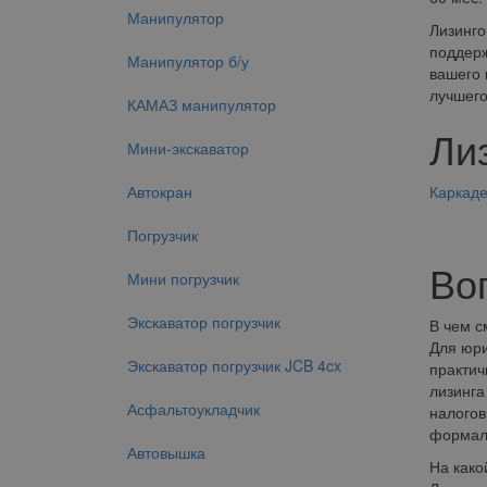
Манипулятор
Лизинго
поддерж
Манипулятор б/у
вашего 
лучшего
КАМАЗ манипулятор
Ли
Мини-экскаватор
Автокран
Каркад
Погрузчик
Во
Мини погрузчик
Экскаватор погрузчик
В чем с
Для юри
Экскаватор погрузчик JCB 4cx
практич
лизинга
Асфальтоукладчик
налогов
формаль
Автовышка
На како