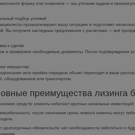
заполните форму или позвоните — мы уточним задачи и проконсул
альный подбор условий
ециалисты проанализируют вашу ситуацию и подготовят несколько
й. Вы получите наглядные предложения с расчётами — всё прозра
вка к сделке
м и проверяем необходимые документы. После подтверждения усл
ние имущества
одписания акта приёма-передачи объект переходит в ваше распор
й, оборудованием или транспортом.
овные преимущества лизинга б
мия средств: клиенты избегают крупных начальных инвестиций 
ибильность: после окончания срока лизинга клиенты могут либо 
одель.
олгосрочных обязательств: нет необходимости заботиться о буд
ивании.