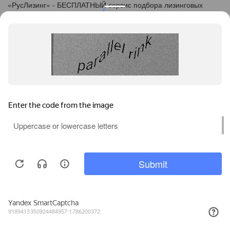
«
Рус
Лизинг
» - БЕСПЛАТНЫЙ сервис подбора лизинговых
программ
info@ruslease.ru
+7 (495) 103-49-76
614025, Пермский край, г. Пермь, ул. Краснополянская, дом
9
Конфискат
Услуги лизинга
Заявка на лизинг
Калькулятор
Кейсы
Клиентам
Акции
Privacy notice
О компании
Контакты
Соглашение об обработке персональных данных
Политика конфиденциальности
Карта сайта
Информация на сайте не является публичной офертой,
определяемой положениями ч. 2 ст. 437 ГК РФ.
Каталог предодобренной
Пользуясь услугами интернет-сайта https://perm.ruslease.ru/ и
Б/У техники
его сервисами, вы подтверждаете согласие на обработку
(Лизинговый конфискат)
персональных данных.