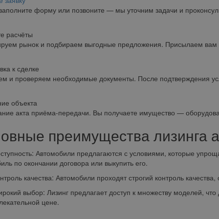
е заявку
заполните форму или позвоните — мы уточним задачи и проконсул
е расчёты
руем рынок и подбираем выгодные предложения. Присылаем вам 
вка к сделке
м и проверяем необходимые документы. После подтверждения усл
ие объекта
ние акта приёма-передачи. Вы получаете имущество — оборудован
овные преимущества лизинга а
пность: Автомобили предлагаются с условиями, которые упроща
иль по окончании договора или выкупить его.
оль качества: Автомобили проходят строгий контроль качества, 
ий выбор: Лизинг предлагает доступ к множеству моделей, что 
лекательной цене.