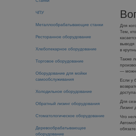
Станки
Во
ЧПУ
Металлообрабатывающие станки
Для ког
Тем, кт
Ресторанное оборудование
касаетс
выводя 
Хлебопекарное оборудование
в крупн
Также л
Торговое оборудование
произво
— можно
Оборудование для мойки
самообслуживания
Если у 
возврат
Холодильное оборудование
доступа
Для сез
Обратный лизинг оборудования
Лизинг 
Стоматологическое оборудование
Что нел
Автомоб
Деревообрабатывающее
обязате
оборудование