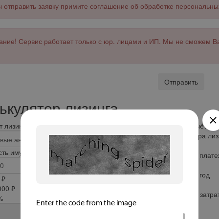
 отправить заявку примите соглашение об обработке персональны
ние! Сервис работает только с юр. лицами и ИП. Мы не сможем В
Отправить
ькулятор лизинга
 лизинга
Результат расчёта
Сумма договора лиз
0
ть имущества, рублей
Ежемесячный плате
0
Удорожание в год
 ₽
0
000 ₽
Общая сумма затрат
%
по налогам
0
0