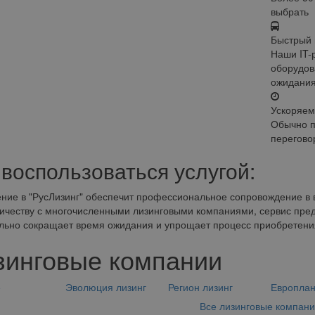
выбрать
Быстрый 
Наши IT-
оборудов
ожидани
Ускоряем
Обычно п
перегово
 воспользоваться услугой:
ие в "РусЛизинг" обеспечит профессиональное сопровождение в 
ичеству с многочисленными лизинговыми компаниями, сервис пред
льно сокращает время ожидания и упрощает процесс приобретени
зинговые компании
е
Эволюция лизинг
Регион лизинг
Европла
Все лизинговые компан