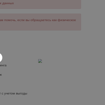
х данных
ам помочь, если вы обращаетесь как физическое
инга
ж
 с учетом выгоды