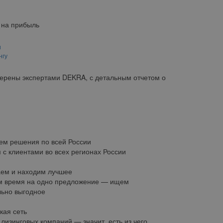
 на прибыль
и
нгу
верены экспертами DEKRA, с детальным отчетом о
ем решения по всей России
 с клиентами во всех регионах России
ем и находим лучшее
м время на одно предложение — ищем
ьно выгодное
кая сеть
 лизинговых компаний — значит, есть из чего