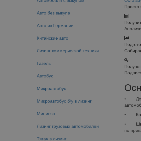
Автомобиля с выкупом
Оставьт
Просто 
Авто без выкупа
Получит
Авто из Германии
Анализи
Китайские авто
Подгото
Лизинг коммерческой техники
Собирае
Газель
Получен
Подписа
Автобус
Осн
Микроавтобус
• Досту
Микроавтобус б/у в лизинг
автомоб
Минивэн
• Контр
• Широк
Лизинг грузовых автомобилей
по прив
Тягач в лизинг