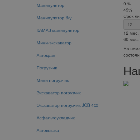
0 %
Манипулятор
49%
Срок ли
Манипулятор б/у
КАМАЗ манипулятор
12 мес.
60 мес.
Мини-экскаватор
На неме
состоян
Автокран
На
Погрузчик
Мини погрузчик
Экскаватор погрузчик
Экскаватор погрузчик JCB 4cx
Асфальтоукладчик
Автовышка