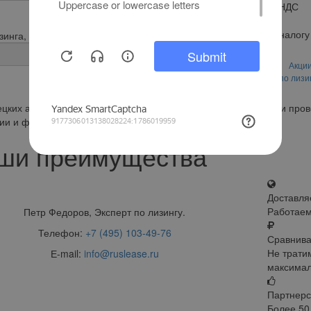
Возмещение НДС
0
Экономия по налогу
зинга, месяцев
0
Оставить
Акци
заявку
по лизи
цких аукционах можно найти автомобили, которые оценены и про
ии и фотографиями, облегчающими выбор.
ши преимущества
Доставля
Работаем
Петр Федоров, Эксперт по лизингу.
Телефон:
+7 (495) 103-49-76
Сравнива
Не трати
Е-mail:
info@ruslease.ru
максимал
Партнерс
Более 50