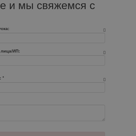
е и мы свяжемся с
ска:
 лица/ИП:
:
*