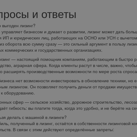
просы и ответы
о выгоден лизинг?
о управляет бизнесом и думает о развитии, лизинг может дать боль
я ИП и юридических лиц, работающих на ОСНО или УСН с вычетом 
из оборота всю сумму сразу — это сильный аргумент в пользу лизи
ых коммерческих и государственных организациях.
изинг — настоящий помощник компаниям, работающим в быстро рас
дство, аграрная сфера. Когда клиенты растут в числе, важно, чтобы
 расширять производственные возможности по мере роста спроса
бизнеса нет возможности инвестировать в обновление техники, но 
ным лизингом. Он позволяет получить деньги от продажи имуществ
 к оборудованию.
онных сфер — сельское хозяйство, дорожное строительство, лесоз
даёт гибкость: вы платите тогда, когда это удобно, и не берёте на 
ьзя делать с машиной в лизинге?
иль, полученный в лизинг, остаётся в собственности лизинговой к
льств. В связи с этим действуют определённые запреты: