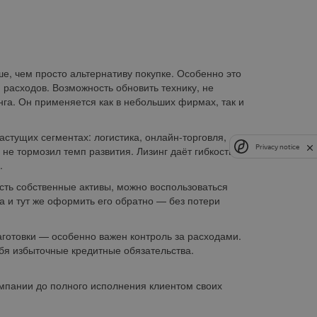
ше, чем просто альтернативу покупке. Особенно это
расходов. Возможность обновить технику, не
нга. Он применяется как в небольших фирмах, так и
тущих сегментах: логистика, онлайн-торговля,
Privacy notice
 не тормозил темп развития. Лизинг даёт гибкость
.
есть собственные активы, можно воспользоваться
а и тут же оформить его обратно — без потери
аготовки — особенно важен контроль за расходами.
себя избыточные кредитные обязательства.
омпании до полного исполнения клиентом своих