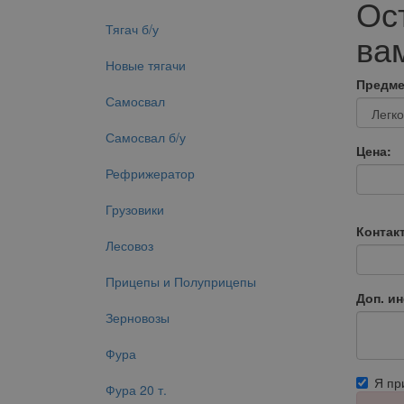
Ос
Тягач б/у
вам
Новые тягачи
Предме
Самосвал
Самосвал б/у
Цена:
Рефрижератор
Грузовики
Контак
Лесовоз
Прицепы и Полуприцепы
Доп. и
Зерновозы
Фура
Я п
Фура 20 т.