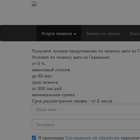
Услуги лизинга
Заявка на лизинг
Каль
Получите лучшее предложение по лизингу авто из 
Условия по лизингу авто из Германии
от
0
%
авансовый платеж
до
60
мес
срок лизинга
от
300
тыс.руб
минимальная сумма
Срок рассмотрения заявки - от 2 часов
Я принимаю
Соглашение об обработке
персонал