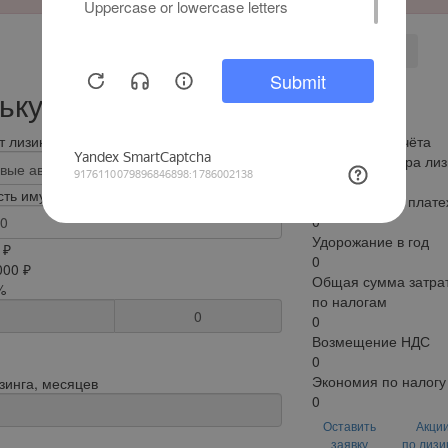
Отправить
ькулятор лизинга
 лизинга
Результат расчёта
Сумма договора лиз
0
ть имущества, рублей
Ежемесячный плате
0
Удорожание в год
 ₽
0
000 ₽
Общая сумма затрат
%
по налогам
0
0
Возмещение НДС
0
Экономия по налогу
зинга, месяцев
0
Оставить
Акци
заявку
по лизи