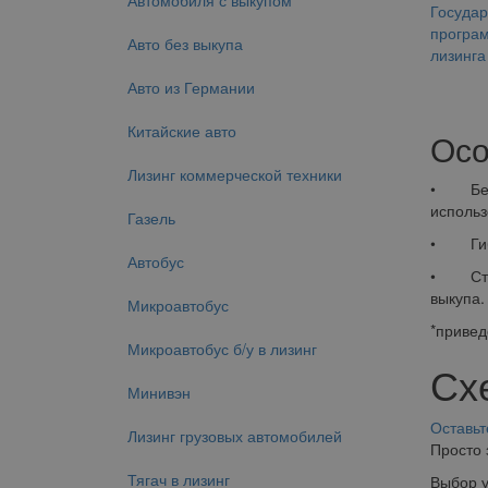
Автомобиля с выкупом
Государ
програм
Авто без выкупа
лизинга
Авто из Германии
Китайские авто
Осо
Лизинг коммерческой техники
• Без п
использ
Газель
• Гибки
Автобус
• Страх
выкупа.
Микроавтобус
*привед
Микроавтобус б/у в лизинг
Сх
Минивэн
Оставьт
Лизинг грузовых автомобилей
Просто 
Тягач в лизинг
Выбор 