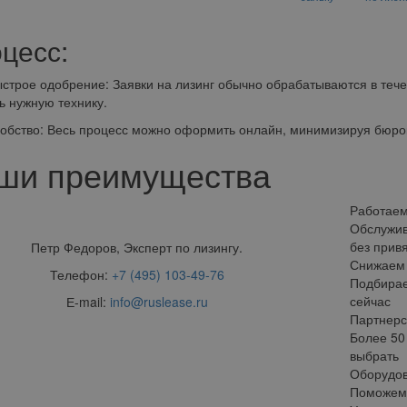
цесс:
ое одобрение: Заявки на лизинг обычно обрабатываются в течени
ь нужную технику.
тво: Весь процесс можно оформить онлайн, минимизируя бюрок
ши преимущества
Работаем
Обслужив
без прив
Петр Федоров, Эксперт по лизингу.
Снижаем 
Телефон:
+7 (495) 103-49-76
Подбирае
сейчас
Е-mail:
info@ruslease.ru
Партнерс
Более 50
выбрать
Оборудов
Поможем 