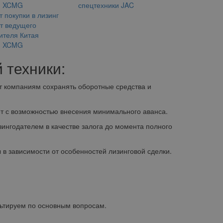
спецтехники JAC
 покупки в лизинг
от ведущего
ителя Китая
и XCMG
 техники:
т компаниям сохранять оборотные средства и
ет с возможностью внесения минимального аванса.
нгодателем в качестве залога до момента полного
 в зависимости от особенностей лизинговой сделки.
ьтируем по основным вопросам.