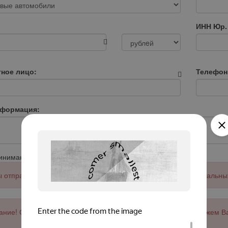
ИНН Юр.
тное лицо:
Телефон
нформация:
ринимаю
Соглашение об обработке
персональных данных
 отправить заявку примите соглашение об обработке персональны
ние! Сервис работает только с юр. лицами и ИП. Мы не сможем В