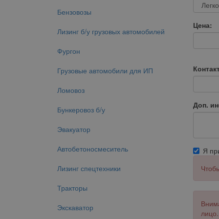
Бензовозы
Цена:
Лизинг б/у грузовых автомобилей
Фургон
Контак
Грузовые автомобили для ИП
Ломовоз
Доп. и
Бункеровоз б/у
Эвакуатор
Автобетоносмеситель
Я п
Лизинг спецтехники
Чтобы
Тракторы
Внима
Экскаватор
лицо.