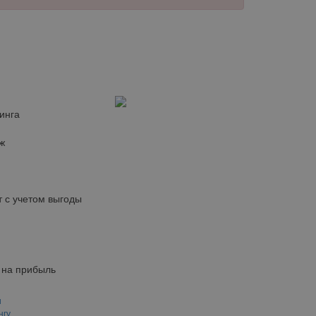
инга
ж
 с учетом выгоды
 на прибыль
и
нгу