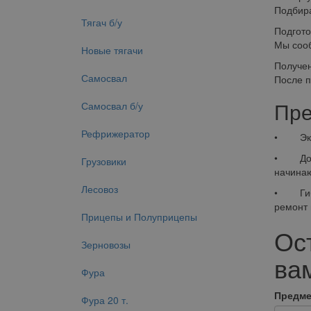
Подбира
Тягач б/у
Подгото
Мы сооб
Новые тягачи
Получе
Самосвал
После п
Пре
Самосвал б/у
Рефрижератор
• Эконо
• Досту
Грузовики
начина
Лесовоз
• Гибко
ремонт 
Прицепы и Полуприцепы
Ос
Зерновозы
вам
Фура
Предме
Фура 20 т.