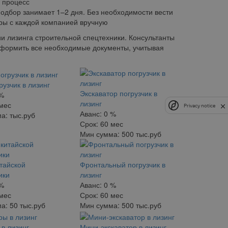
 процесс
одбор занимает 1–2 дня. Без необходимости вести
ры с каждой компанией вручную
 лизинга строительной спецтехники. Консультанты
формить все необходимые документы, учитывая
рузчик в лизинг
Экскаватор погрузчик в
 %
лизинг
мес
Privacy notice
Аванс:
0 %
ма:
тыс.руб
Срок:
60 мес
Мин сумма:
500 тыс.руб
итайской
Фронтальный погрузчик в
ики
лизинг
 %
Аванс:
0 %
мес
Срок:
60 мес
ма:
50 тыс.руб
Мин сумма:
500 тыс.руб
 в лизинг
Мини-экскаватор в лизинг