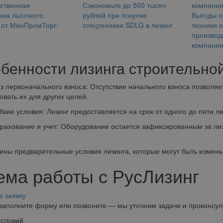
ственная
Сэкономьте до 500 тысяч
ма льготного
рублей при покупке
Выгоды от
 от МинПромТорг:
спецтехники SDLG в лизинг
техники 
производ
компани
бенности лизинга строительной
ервоначального взноса: Отсутствие начального взноса позволяе
овать их для других целей.
е условия: Лизинг предоставляется на срок от одного до пяти л
ование и учет: Оборудование остается зафиксированным за лизи
ены предварительные условия лизинга, которые могут быть измены
ема работы с РусЛизинг
е заявку
заполните форму или позвоните — мы уточним задачи и проконсул
условий