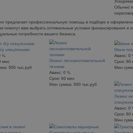
Ускоряем
Обычно п
перегово
нг предлагает профессиональную помощь в подборе и оформлении
и помогут вам выбрать оптимальные условия финансирования и о
уальные потребности вашего бизнеса.
б/у спецтехники
Мини пог
0 %
Аванс:
0
Лизинг лесозаготовительной
0 мес
Срок:
60 
техники
мма:
500 тыс.руб
Мин сум
Аванс:
0 %
Срок:
60 мес
Мин сумма:
500 тыс.руб
Лизинг к
спецтехн
Аванс:
0
Срок:
60 
Мин сум
ик в лизинг
Самосвалы карьерные
Тракторы