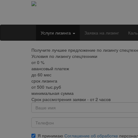
Услуги лизинга
Заявка на лизинг
Каль
Получите лучшее предложение по лизингу спецтехн
Условия по лизингу спецтехники
от
0
%
авансовый платеж
до
60
мес
срок лизинга
от
500
тыс.руб
минимальная сумма
Срок рассмотрения заявки - от 2 часов
Я принимаю
Соглашение об обработке
персонал