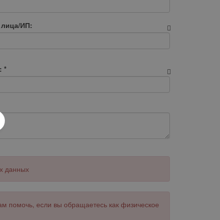
 лица/ИП:
:
*
х данных
ам помочь, если вы обращаетесь как физическое