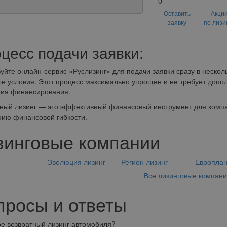
0
Оставить
Акци
заявку
по лизи
цесс подачи заявки:
уйте онлайн-сервис «Руслизинг» для подачи заявки сразу в нескол
е условия. Этот процесс максимально упрощен и не требует допо
ния финансирования.
ный лизинг — это эффективный финансовый инструмент для компа
ию финансовой гибкости.
зинговые компании
е
Эволюция лизинг
Регион лизинг
Европла
Все лизинговые компан
просы и ответы
ое возвратный лизинг автомобиля?