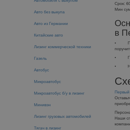
Автомобиля с выкупом
Срок:
6
Мин су
Авто без выкупа
Осн
Авто из Германии
в П
Китайские авто
• Прост
Лизинг коммерческой техники
поручит
• Гибко
Газель
• Налог
Автобус
Сх
Микроавтобус
Первый 
Микроавтобус б/у в лизинг
Оставьт
приобре
Минивэн
Персон
Лизинг грузовых автомобилей
Наши сп
компани
Тягач в лизинг