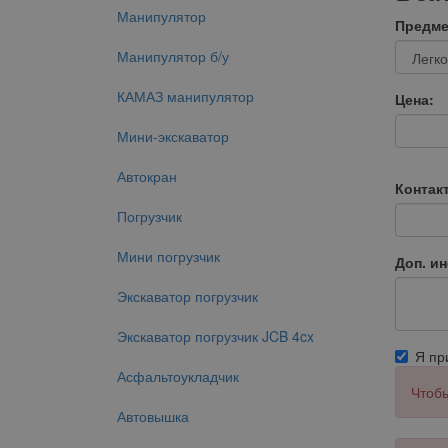
Манипулятор
Предме
Манипулятор б/у
КАМАЗ манипулятор
Цена:
Мини-экскаватор
Автокран
Контак
Погрузчик
Мини погрузчик
Доп. и
Экскаватор погрузчик
Экскаватор погрузчик JCB 4cx
Я п
Асфальтоукладчик
Чтобы
Автовышка