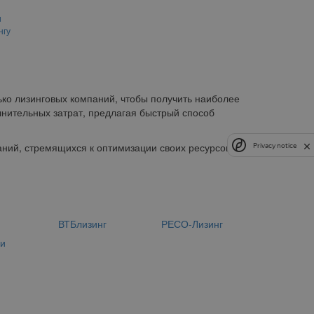
и
нгу
ько лизинговых компаний, чтобы получить наиболее
лнительных затрат, предлагая быстрый способ
ний, стремящихся к оптимизации своих ресурсов и
Privacy notice
н
ВТБлизинг
РЕСО-Лизинг
ии