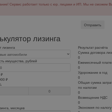
ние! Сервис работает только с юр. лицами и ИП. Мы не сможем В
Отправить
ькулятор лизинга
 лизинга
Результат расчёта
Сумма договора лиз
0
ть имущества, рублей
Ежемесячный плате
0
Удорожание в год
 ₽
0
000 ₽
Общая сумма затрат
%
по налогам
0
0
Возмещение НДС
0
Экономия по налогу
зинга, месяцев