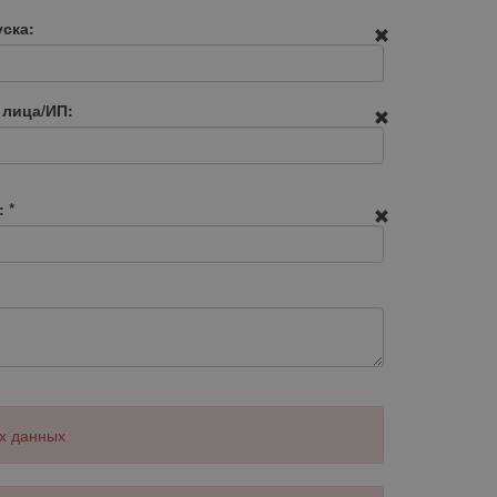
ска:
 лица/ИП:
:
*
х данных