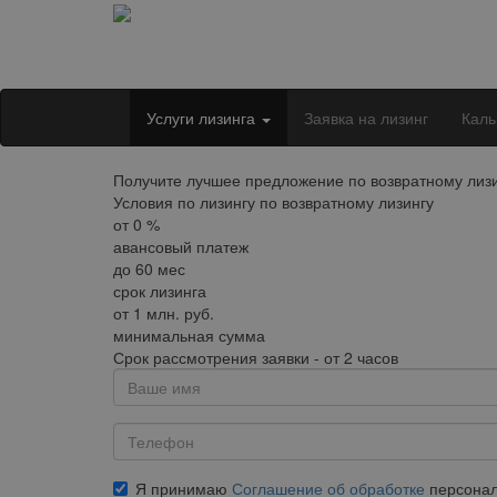
Услуги лизинга
Заявка на лизинг
Каль
Получите лучшее предложение по возвратному лиз
Условия по лизингу по возвратному лизингу
от
0
%
авансовый платеж
до
60
мес
срок лизинга
от
1
млн. руб.
минимальная сумма
Срок рассмотрения заявки - от 2 часов
Я принимаю
Соглашение об обработке
персонал