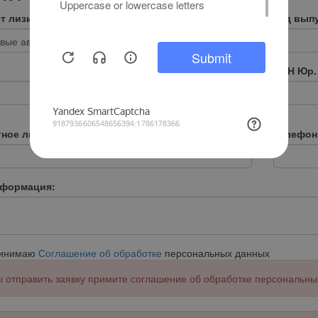
т лизинга:
*
Год выпу
ИНН Юр.
тное лицо:
Телефон
нформация:
ринимаю
Соглашение об обработке
персональных данных
 отправить заявку примите соглашение об обработке персональны