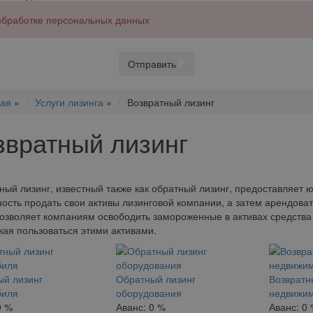
 обработке персональных данных
Отправить
ная
»
Услуги лизинга
»
Возвратный лизинг
звратный лизинг
ный лизинг, известный также как обратный лизинг, предоставляет
ость продать свои активы лизинговой компании, а затем арендова
озволяет компаниям освободить замороженные в активах средства и
ая пользоваться этими активами.
й лизинг
Обратный лизинг
Возвратн
биля
оборудования
недвижи
0 %
Аванс:
0 %
Аванс:
0