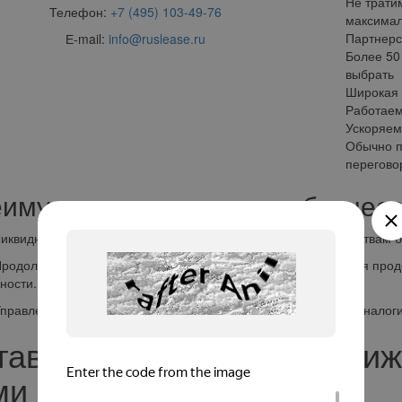
Не трати
Телефон:
+7 (495) 103-49-76
максимал
Партнерс
Е-mail:
info@ruslease.ru
Более 50
выбрать
Широкая 
Работаем
Ускоряем
Обычно п
перегово
имущества для вашего бизнеса
дность: Предприятие получает доступ к наличным средствам бе
лжение использования: Несмотря на продажу, компания продол
ности.
ление налоговой нагрузкой: Вы можете оптимизировать налоги 
тавьте заявку в форме ниж
и в течении 2-х часов