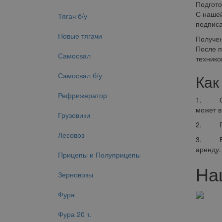
Подгото
С нашей
Тягач б/у
подписа
Новые тягачи
Получе
После п
Самосвал
технико
Самосвал б/у
Как
Рефрижератор
1. Сдел
может в
Грузовики
2. Плат
Лесовоз
3. Возв
аренду.
Прицепы и Полуприцепы
На
Зерновозы
Фура
Фура 20 т.