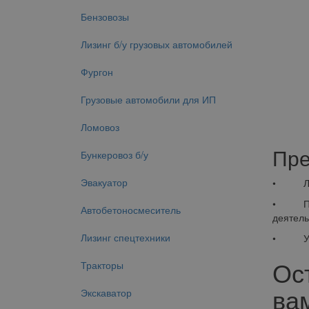
Бензовозы
Лизинг б/у грузовых автомобилей
Фургон
Грузовые автомобили для ИП
Ломовоз
Пре
Бункеровоз б/у
Эвакуатор
• Ликви
• Продо
Автобетоносмеситель
деятель
Лизинг спецтехники
• Управ
Ос
Тракторы
вам
Экскаватор