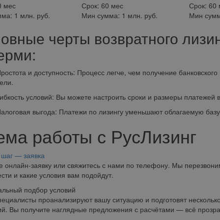
0 мес
Срок:
60 мес
Срок:
60 
мма:
1 млн. руб.
Мин сумма:
1 млн. руб.
Мин сум
овные черты возвратного лизи
ерми:
ота и доступность: Процесс легче, чем получение банковского кр
ели.
сть условий: Вы можете настроить сроки и размеры платежей в 
овая выгода: Платежи по лизингу уменьшают облагаемую базу, ч
ема работы с РусЛизинг
шаг — заявка
е онлайн-заявку или свяжитесь с нами по телефону. Мы перезвони
сти и какие условия вам подойдут.
альный подбор условий
ециалисты проанализируют вашу ситуацию и подготовят несколько
й. Вы получите наглядные предложения с расчётами — всё прозра