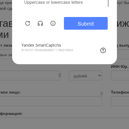
це приведены предварительные условия лизинга, которые могут бы
вой сделки.
тавьте заявку в форме ниж
и в течении 2-х часов
т лизинга:
*
Год выпу
ИНН Юр.
тное лицо:
Телефон
нформация: