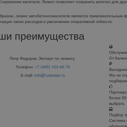
анение капитала: Лизинг позволяет сохранить капитал для друг
бразом, лизинг автобетоносмесителя является привлекательным
изации своих расходов и увеличению оперативной гибкости.
ши преимущества
Обслужи
От Калин
Петр Федоров, Эксперт по лизингу.
Телефон:
+7 (495) 103-49-76
Выгоднее
Мы не ог
Е-mail:
info@ruslease.ru
подбирае
Партнерс
Более 50
выбрать
Подбор т
Система 
оборудов