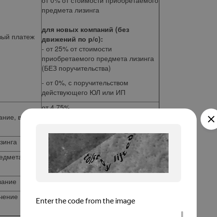
от 0% от стоимости приобретаемого
предмета лизинга
для новых компаний (без
вый платеж
движений по р/с):
- от 25% от стоимости
приобретаемого предмета лизинга
(БЕЗ поручительства)
- от 0%, с поручительством
действующего ЮЛ или ИП
от 4,75%
ние, в год
от 0% при наличии субсидии
МинПромТорга на данную технику
зинга
до 7 лет
редмета
Лизингополучатель
вание
Лизингополучатель
чение
Предмет лизинга, поручительство
собственников