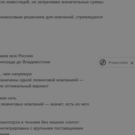
их инвестиций, не затрачивая значительные суммы
 финансовым решением для компаний, стремящихся
ваем всю Россию
инграда до Владивостока
Privacy notice
, чем напрямую
раничены одной лизинговой компанией —
м оптимальный вариант
кая сеть
 лизинговых компаний — значит, есть из чего
ранспорта и техники без лишних хлопот
интегрирована с крупными поставщиками
ания