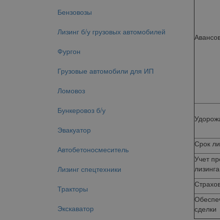
Бензовозы
Лизинг б/у грузовых автомобилей
Авансо
Фургон
Грузовые автомобили для ИП
Ломовоз
Бункеровоз б/у
Удорожа
Эвакуатор
Срок ли
Автобетоносмеситель
Учет п
лизинга
Лизинг спецтехники
Страхо
Тракторы
Обеспе
Экскаватор
сделки