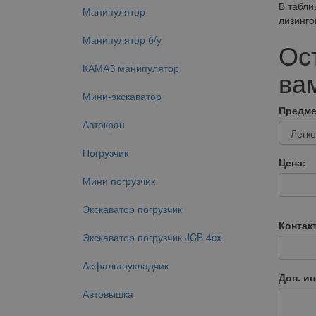
В табли
Манипулятор
лизинго
Манипулятор б/у
Ос
КАМАЗ манипулятор
вам
Мини-экскаватор
Предме
Автокран
Погрузчик
Цена:
Мини погрузчик
Экскаватор погрузчик
Контак
Экскаватор погрузчик JCB 4cx
Асфальтоукладчик
Доп. и
Автовышка