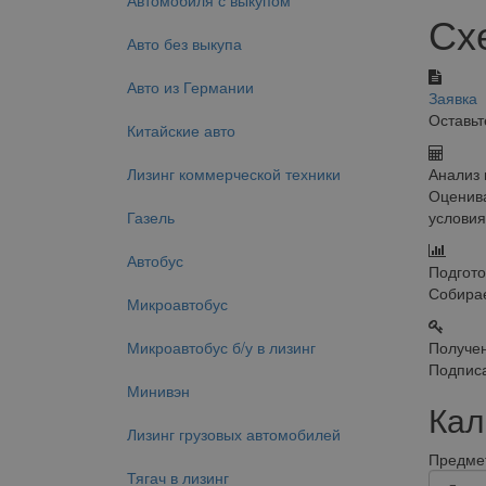
Автомобиля с выкупом
Сх
Авто без выкупа
Авто из Германии
Заявка
Оставьт
Китайские авто
Лизинг коммерческой техники
Анализ 
Оценива
Газель
условия
Автобус
Подгото
Собирае
Микроавтобус
Микроавтобус б/у в лизинг
Получен
Подписа
Минивэн
Кал
Лизинг грузовых автомобилей
Предмет
Тягач в лизинг