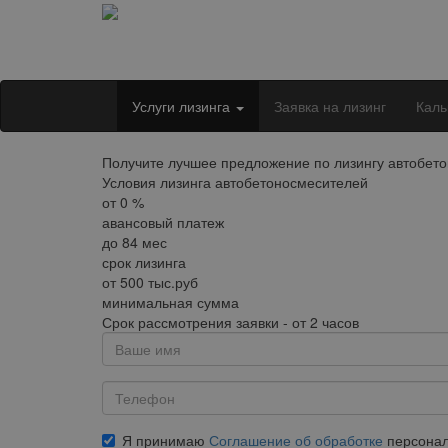
Услуги лизинга
Заявка на лизинг
Каль
Получите лучшее предложение по лизингу автобет
Условия лизинга автобетоносмесителей
от
0
%
авансовый платеж
до
84
мес
срок лизинга
от
500
тыс.руб
минимальная сумма
Срок рассмотрения заявки - от 2 часов
Я принимаю
Соглашение об обработке
персонал