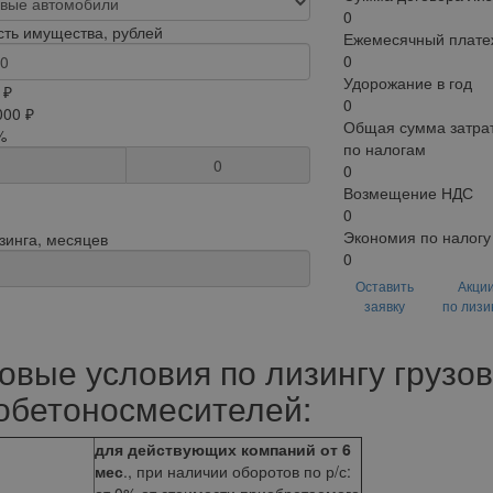
0
ть имущества, рублей
Ежемесячный плате
0
Удорожание в год
 ₽
0
000 ₽
Общая сумма затрат
%
по налогам
0
0
Возмещение НДС
0
Экономия по налогу
зинга, месяцев
0
Оставить
Акци
заявку
по лизи
овые условия по лизингу грузо
обетоносмесителей:
для действующих компаний от 6
мес
., при наличии оборотов по р/с: