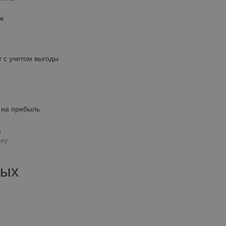
ж
 с учетом выгоды
 на прибыль
и
нгу
вых