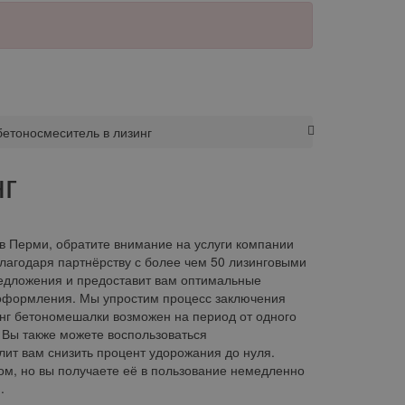
бетоносмеситель в лизинг
г
 в Перми, обратите внимание на услуги компании
лагодаря партнёрству с более чем 50 лизинговыми
редложения и предоставит вам оптимальные
 оформления. Мы упростим процесс заключения
инг бетономешалки возможен на период от одного
 Вы также можете воспользоваться
лит вам снизить процент удорожания до нуля.
ом, но вы получаете её в пользование немедленно
.