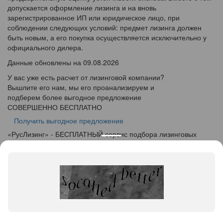
допускается оформление лизинга и на вновь
зарегистрированное ИП или юридическое лицо, при
соблюдении следующих условий: предмет лизинга должен
быть новым, а его покупка осуществляется исключительно у
официального дилера.
Данные обновлены на 09.08.2026
У вас уже есть расчет от лизинговой компании?
Вышлите его нам, мы его проанализируем и
подберем более выгодное предложение
СОВЕРШЕННО БЕСПЛАТНО
Получить выгодное предложение
«
Рус
Лизинг
» - БЕСПЛАТНЫЙ сервис подбора лизинговых
программ
info@ruslease.ru
+7 (495) 103-49-76
614025, Пермский край, г. Пермь, ул. Краснополянская, дом
9
Конфискат
Услуги лизинга
Заявка на лизинг