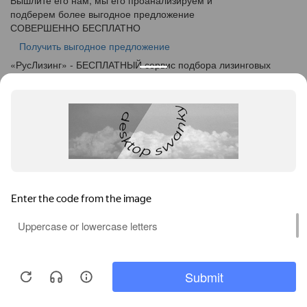
Вышлите его нам, мы его проанализируем и
подберем более выгодное предложение
СОВЕРШЕННО БЕСПЛАТНО
Получить выгодное предложение
«
Рус
Лизинг
» - БЕСПЛАТНЫЙ сервис подбора лизинговых
программ
info@ruslease.ru
+7 (495) 103-49-76
614025, Пермский край, г. Пермь, ул. Краснополянская, дом
9
Конфискат
Услуги лизинга
Заявка на лизинг
Калькулятор
Кейсы
Клиентам
Акции
О компании
Контакты
Соглашение об обработке персональных данных
Политика конфиденциальности
Карта сайта