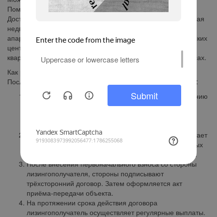
Помещения действительно можно оформить в лизинг.
Доступны два основных направления: коммерческая и жилая
недвижимость. В первом случае речь идет об офисах,
апартаментах, складских и торговых площадях, логистических
центрах и имущественных комплексах. Во втором — о
квартирах, домах, коттеджах, загородных домах и таунхаусах.
Как работает лизинг недвижимости?
Последовательность действий включает следующие этапы:
Лизингополучатель обращается в лизинговую компанию
с заявлением. Компания оценивает его финансовое
состояние и предлагает объект недвижимости с
конкретными условиями лизинга и выкупа.
При достижении договорённости компания приобретает
недвижимость у продавца — либо за счёт собственных
средств, либо при привлечении банковского кредита.
После внесения первоначального взноса со стороны
лизингополучателя, стороны подписывают
трёхсторонний договор. Затем оформляется акт
приёма-передачи объекта.
На протяжении срока действия договора
лизингополучатель осуществляет регулярные выплаты.