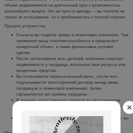
объект недвижимости на длительный срок с возможностью
дальнейшего выкупа. Это не просто аренда — вы платите не
только за пользование, но и приближаетесь к полной покупке.
Процесс устроен так:
Сначала вы подаёте заявку в лизинговую компанию. Там
проверяют вашу платёжеспособность и предлагают
конкретный объект, а также финансовые условия
сделки.
После согласования всех деталей, компания покупает
недвижимость у продавца, используя свои ресурсы или
кредитные средства.
Вы оплачиваете первоначальный взнос, после чего
подписывается трёхсторонний договор между вами,
продавцом и лизинговой компанией. Затем
оформляется акт приёма-передачи.
В течение согласованного периода вы выплачиваете
установленную сумму — ежемесячно или по другому
графику.
Когда срок завершён и все обязательства выполнены, вы
становитесь собственником недвижимости.
Можно ли взять помещение в лизинг?